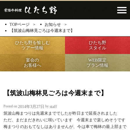
Click​
TOPページ
お知らせ
【筑波山梅林見ごろは今週末まで】
ひたち野を愉しむ
ひたち野
ツアー情報
スタイル
宴会の
WEB限定
お客様へ
プラン情報
【筑波山梅林見ごろは今週末まで】
Posted on
by
2014年3月27日
staff
筑波山梅まつりは先週末まででしたが昨日まで延長されました
ただ、まだまだきれいに咲いています 今週末まで楽しめそうです
梅まつりのおもてなしはありませんが、今は車で梅林の最上部まで