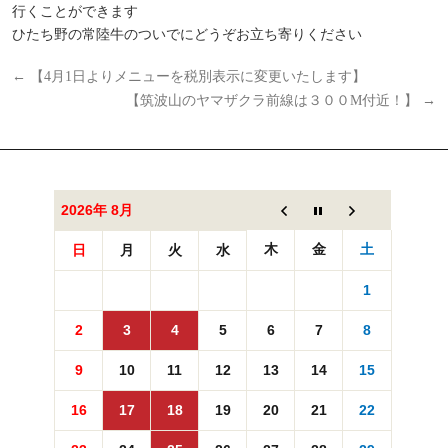
行くことができます
ひたち野の常陸牛のついでにどうぞお立ち寄りください
←
【4月1日よりメニューを税別表示に変更いたします】
【筑波山のヤマザクラ前線は３００M付近！】
→
2026年 8月
木
金
土
日
月
火
水
1
2
3
4
5
6
7
8
9
10
11
12
13
14
15
16
17
18
19
20
21
22