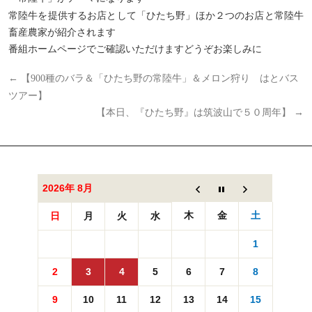
常陸牛を提供するお店として「ひたち野」ほか２つのお店と常陸牛
畜産農家が紹介されます
番組ホームページでご確認いただけますどうぞお楽しみに
←
【900種のバラ＆「ひたち野の常陸牛」＆メロン狩り はとバス
ツアー】
【本日、『ひたち野』は筑波山で５０周年】
→
2026年 8月
木
金
土
日
月
火
水
1
2
3
4
5
6
7
8
9
10
11
12
13
14
15