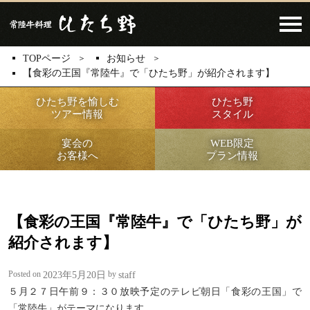
Click​
TOPページ
お知らせ
【食彩の王国『常陸牛』で「ひたち野」が紹介されます】
ひたち野を愉しむ
ひたち野
ツアー情報
スタイル
宴会の
WEB限定
お客様へ
プラン情報
【食彩の王国『常陸牛』で「ひたち野」が
紹介されます】
Posted on
by
2023年5月20日
staff
５月２７日午前９：３０放映予定のテレビ朝日「食彩の王国」で
「常陸牛」がテーマになります