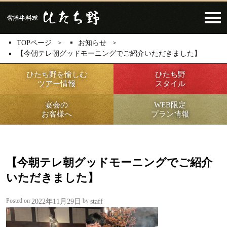
Click​
TOPページ
お知らせ
【今朝テレ朝グッドモーニングでご紹介いただきました】
ひたち野を愉しむ
ひたち野
ツアー情報
スタイル
宴会の
WEB限定
お客様へ
プラン情報
【今朝テレ朝グッドモーニングでご紹介
いただきました】
Posted on
by
2022年11月29日
staff