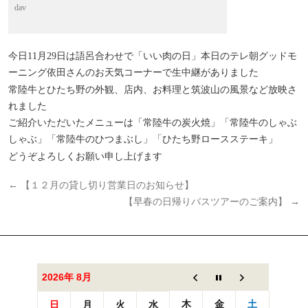
dav
今日11月29日は語呂合わせで「いい肉の日」本日のテレ朝グッドモ
ーニング依田さんのお天気コーナーで生中継がありました
常陸牛とひたち野の外観、店内、お料理と筑波山の風景など放映さ
れました
ご紹介いただいたメニューは「常陸牛の炭火焼」「常陸牛のしゃぶ
しゃぶ」「常陸牛のひつまぶし」「ひたち野ロースステーキ」
どうぞよろしくお願い申し上げます
←
【１２月の貸し切り営業日のお知らせ】
【早春の日帰りバスツアーのご案内】
→
2026年 8月
木
金
土
日
月
火
水