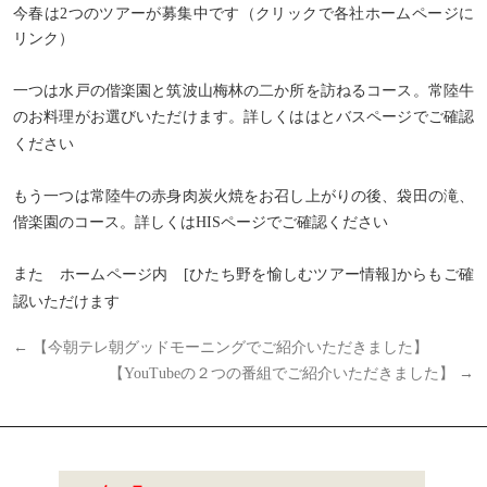
今春は2つのツアーが募集中です（クリックで各社ホームページに
リンク）
一つは水戸の偕楽園と筑波山梅林の二か所を訪ねるコース。常陸牛
のお料理がお選びいただけます。詳しくははとバスページでご確認
ください
もう一つは常陸牛の赤身肉炭火焼をお召し上がりの後、袋田の滝、
偕楽園のコース。詳しくはHISページでご確認ください
ま
た ホームページ内 [ひたち野を愉しむツアー情報]からもご確
認いただけます
←
【今朝テレ朝グッドモーニングでご紹介いただきました】
【YouTubeの２つの番組でご紹介いただきました】
→