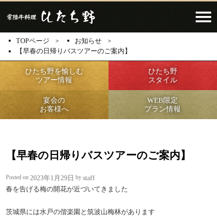
Click​
TOPページ
お知らせ
【早春の日帰りバスツアーのご案内】
ひたち野を愉しむ
ひたち野
ツアー情報
スタイル
宴会の
WEB限定
お客様へ
プラン情報
【早春の日帰りバスツアーのご案内】
Posted on
by
2023年1月29日
staff
春を告げる梅の開花が近づいてきました
茨城県には水戸の偕楽園と筑波山梅林があります